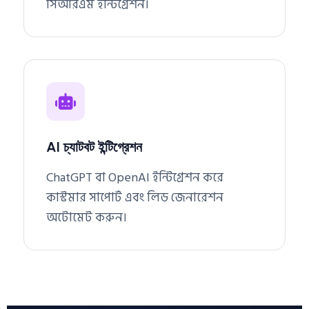
সিআরএম ইন্টিগ্রেশন।
AI চ্যাটবট ইন্টিগ্রেশন
ChatGPT বা OpenAI ইন্টিগ্রেশন করে
কাস্টমার সাপোর্ট এবং লিড জেনারেশন
অটোমেট করুন।