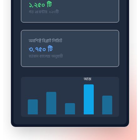
১,২৫০ টি
গত ২৪ ঘন্টায়: ১২০টি
অবশিষ্ট রিপ্লাই লিমিট
৩,৭৫০ টি
বর্তমান ব্যালেন্স অনুযায়ী
আজ