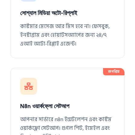
সোশ্যাল মিডিয়া অটো-রিপ্লাই
কাস্টমার মেসেজ আর মিস হবে না। ফেসবুক,
ইনস্টাগ্রাম এবং হোয়াটসঅ্যাপের জন্য ২৪/৭
এআই অটো-রিপ্লাই এজেন্ট।
জনপ্রিয়
N8n ওয়ার্কফ্লো সেটআপ
আপনার সার্ভারে n8n ইন্সটলেশন এবং কাস্টম
ওয়ার্কফ্লো সেটআপ। গুগল শিট, ইমেইল এবং