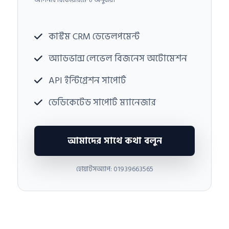
কাস্টম CRM ডেভেলপমেন্ট
অ্যাডভান্স লেভেল বিজনেস অটোমেশন
API ইন্টিগ্রেশন সাপোর্ট
ডেডিকেটেড সাপোর্ট ম্যানেজার
আমাদের সাথে কথা বলুন
হোয়াটসঅ্যাপ: 01939663565