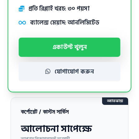
প্রতি রিপ্লাই খরচ: ৩০ পয়সা
ব্যালেন্স মেয়াদ: আনলিমিটেড
একাউন্ট খুলুন
যোগাযোগ করুন
অ্যাডভান্স
কর্পোরেট / কাস্টম সার্ভিস
আলোচনা সাপেক্ষে
আপনার রিকোয়ারমেন্ট অনুযায়ী